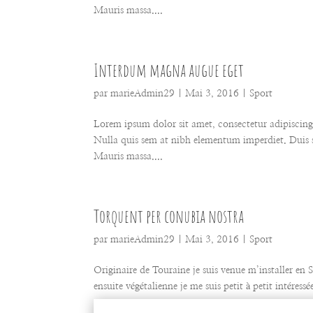
Mauris massa....
Interdum magna augue eget
par
marieAdmin29
|
Mai 3, 2016
|
Sport
Lorem ipsum dolor sit amet, consectetur adipiscing e
Nulla quis sem at nibh elementum imperdiet. Duis s
Mauris massa....
Torquent per conubia nostra
par
marieAdmin29
|
Mai 3, 2016
|
Sport
Originaire de Touraine je suis venue m’installer en
ensuite végétalienne je me suis petit à petit intéress
me...