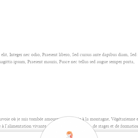
lit. Integer nec odio. Praesent libero. Sed cursus ante dapibus diam. Sed 
agittis ipsum. Praesent mauris. Fusce nec tellus sed augue semper porta.
 Savoie où je suis tombée amoureuse de la vie à la montagne. Végétarienne 
ée à l’alimentation vivante. Par le biais d’ouvrages, de stages et de formatio