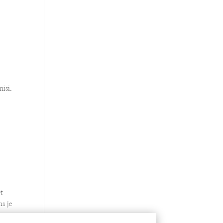
nisi.
et
ns je