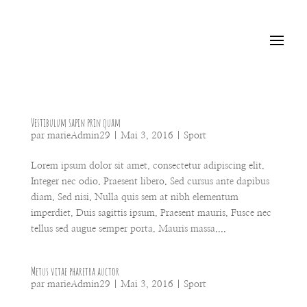
Vestibulum sapin prin quam
par
marieAdmin29
|
Mai 3, 2016
|
Sport
Lorem ipsum dolor sit amet, consectetur adipiscing elit.
Integer nec odio. Praesent libero. Sed cursus ante dapibus
diam. Sed nisi. Nulla quis sem at nibh elementum
imperdiet. Duis sagittis ipsum. Praesent mauris. Fusce nec
tellus sed augue semper porta. Mauris massa....
Metus vitae pharetra auctor
par
marieAdmin29
|
Mai 3, 2016
|
Sport